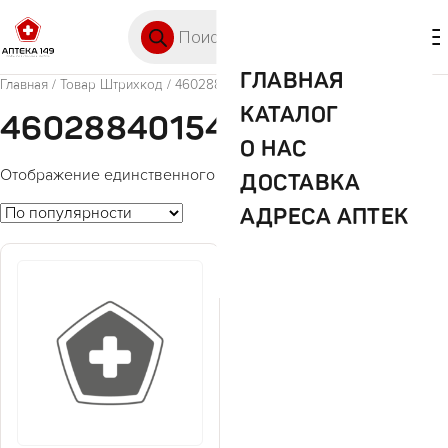
Перейти к содержимому
Поиск товаров
🛒 0
М
ГЛАВНАЯ
Главная
/ Товар Штрихкод / 4602884015444
КАТАЛОГ
4602884015444
О НАС
Отображение единственного товара
ДОСТАВКА
АДРЕСА АПТЕК