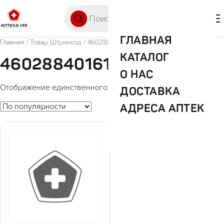
Перейти к содержимому
Поиск товаров
🛒 0
М
ГЛАВНАЯ
Главная
/ Товар Штрихкод / 4602884016151
КАТАЛОГ
4602884016151
О НАС
Отображение единственного товара
ДОСТАВКА
АДРЕСА АПТЕК