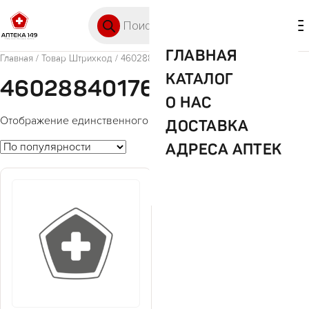
Перейти к содержимому
Поиск товаров
🛒 0
М
ГЛАВНАЯ
Главная
/ Товар Штрихкод / 4602884017622
КАТАЛОГ
4602884017622
О НАС
Отображение единственного товара
ДОСТАВКА
АДРЕСА АПТЕК