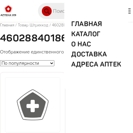
Перейти к содержимому
Поиск товаров
🛒 0
М
ГЛАВНАЯ
Главная
/ Товар Штрихкод / 4602884018650
КАТАЛОГ
4602884018650
О НАС
Отображение единственного товара
ДОСТАВКА
АДРЕСА АПТЕК