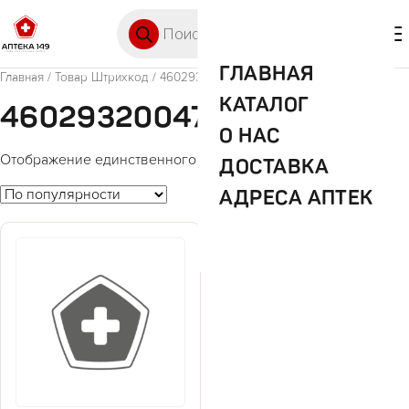
Перейти к содержимому
Поиск товаров
🛒 0
М
ГЛАВНАЯ
Главная
/ Товар Штрихкод / 4602932004772
КАТАЛОГ
4602932004772
О НАС
Отображение единственного товара
ДОСТАВКА
АДРЕСА АПТЕК