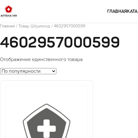
Перейти к содержимому
ГЛАВНАЯ
КАТА
Главная
/ Товар Штрихкод / 4602957000599
4602957000599
Отображение единственного товара