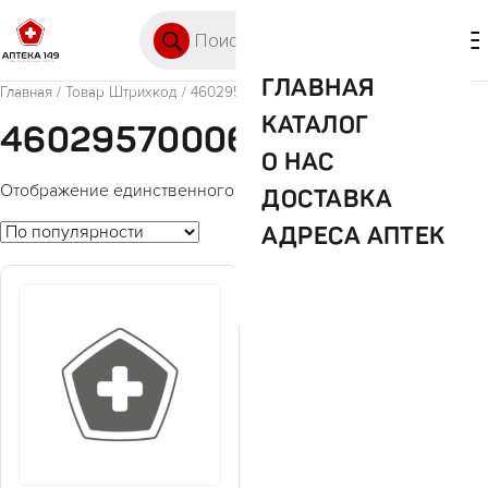
Перейти к содержимому
Поиск товаров
🛒 0
М
ГЛАВНАЯ
Главная
/ Товар Штрихкод / 4602957000612
КАТАЛОГ
4602957000612
О НАС
Отображение единственного товара
ДОСТАВКА
АДРЕСА АПТЕК