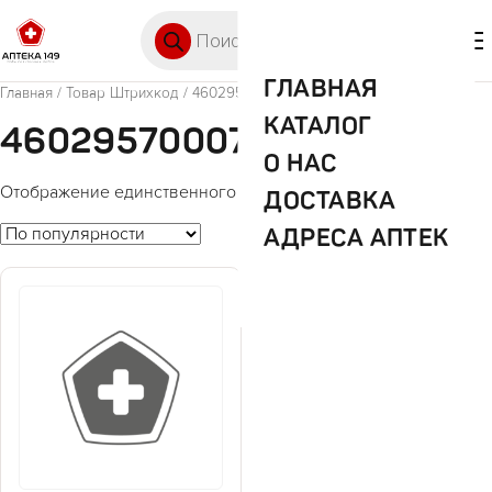
Перейти к содержимому
Поиск товаров
🛒 0
М
ГЛАВНАЯ
Главная
/ Товар Штрихкод / 4602957000728
КАТАЛОГ
4602957000728
О НАС
Отображение единственного товара
ДОСТАВКА
АДРЕСА АПТЕК