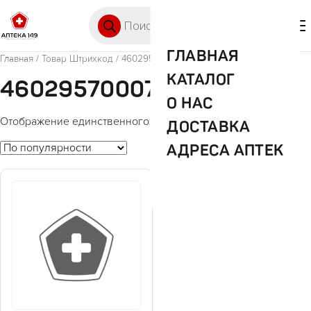
Перейти к содержимому
Поиск товаров
🛒 0
М
ГЛАВНАЯ
Главная
/ Товар Штрихкод / 4602957000766
КАТАЛОГ
4602957000766
О НАС
Отображение единственного товара
ДОСТАВКА
АДРЕСА АПТЕК