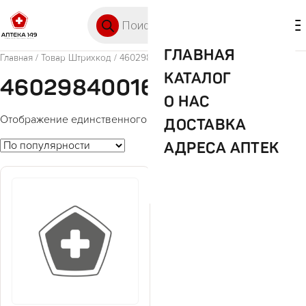
Перейти к содержимому
Поиск товаров
🛒 0
М
ГЛАВНАЯ
Главная
/ Товар Штрихкод / 4602984001637
КАТАЛОГ
4602984001637
О НАС
Отображение единственного товара
ДОСТАВКА
АДРЕСА АПТЕК