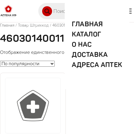
Перейти к содержимому
Поиск товаров
🛒 0
М
ГЛАВНАЯ
Главная
/ Товар Штрихкод / 4603014001122
КАТАЛОГ
4603014001122
О НАС
Отображение единственного товара
ДОСТАВКА
АДРЕСА АПТЕК