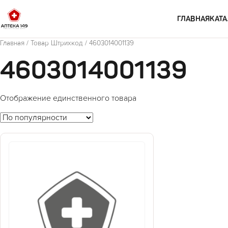
Перейти к содержимому
ГЛАВНАЯ
КАТА
Главная
/ Товар Штрихкод / 4603014001139
4603014001139
Отображение единственного товара