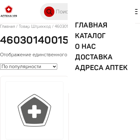
Перейти к содержимому
Поиск товаров
🛒 0
М
ГЛАВНАЯ
Главная
/ Товар Штрихкод / 4603014001597
КАТАЛОГ
4603014001597
О НАС
Отображение единственного товара
ДОСТАВКА
АДРЕСА АПТЕК