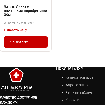
З/нить Сплат с
волокнами серебря мята
30м
В наличии в 9 аптеках
Показать цену
В КОРЗИНУ
ПОКУПАТЕЛЯМ
Каталог товаров
Адреса аптек
Личный кабинет
КАЧЕСТВО ДОСТУПНОЕ
Корзина
КАЖДОМУ!