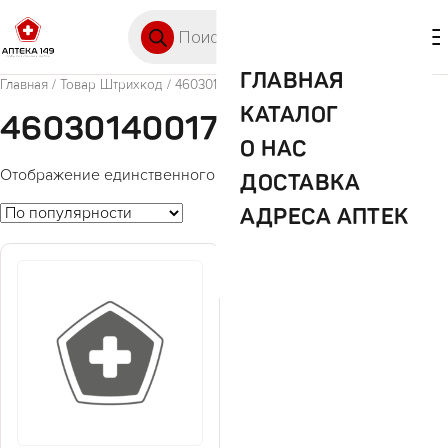
Перейти к содержимому
Поиск товаров
🛒 0
М
ГЛАВНАЯ
Главная
/ Товар Штрихкод / 4603014001795
КАТАЛОГ
4603014001795
О НАС
Отображение единственного товара
ДОСТАВКА
АДРЕСА АПТЕК