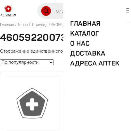
Перейти к содержимому
Поиск товаров
🛒 0
М
ГЛАВНАЯ
Главная
/ Товар Штрихкод / 4605922007388
КАТАЛОГ
4605922007388
О НАС
Отображение единственного товара
ДОСТАВКА
АДРЕСА АПТЕК