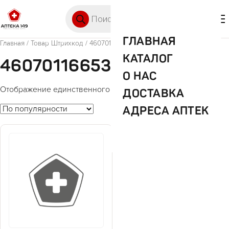
Перейти к содержимому
Поиск товаров
🛒 0
М
ГЛАВНАЯ
Главная
/ Товар Штрихкод / 4607011665349
КАТАЛОГ
4607011665349
О НАС
Отображение единственного товара
ДОСТАВКА
АДРЕСА АПТЕК