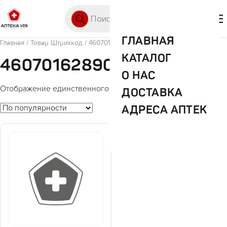
Перейти к содержимому
Поиск товаров
🛒 0
М
ГЛАВНАЯ
Главная
/ Товар Штрихкод / 4607016289045
КАТАЛОГ
4607016289045
О НАС
Отображение единственного товара
ДОСТАВКА
АДРЕСА АПТЕК