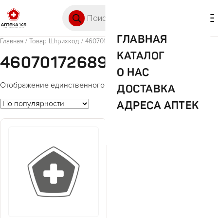
Перейти к содержимому
Поиск товаров
🛒 0
М
ГЛАВНАЯ
Главная
/ Товар Штрихкод / 4607017268964
КАТАЛОГ
4607017268964
О НАС
Отображение единственного товара
ДОСТАВКА
АДРЕСА АПТЕК