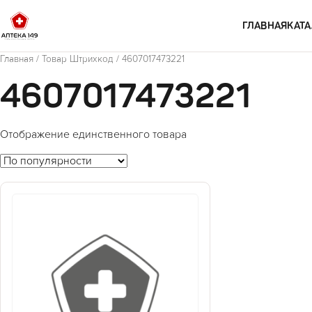
Перейти к содержимому
ГЛАВНАЯ
КАТА
Главная
/ Товар Штрихкод / 4607017473221
4607017473221
Отображение единственного товара