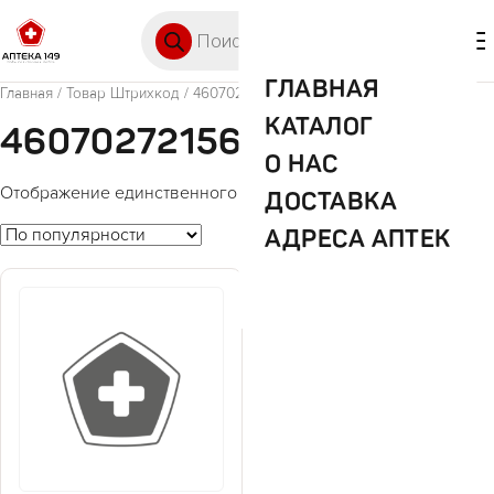
Перейти к содержимому
Поиск товаров
🛒 0
М
ГЛАВНАЯ
Главная
/ Товар Штрихкод / 4607027215637
КАТАЛОГ
4607027215637
О НАС
Отображение единственного товара
ДОСТАВКА
АДРЕСА АПТЕК