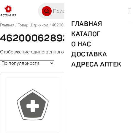
Перейти к содержимому
Поиск товаров
🛒 0
М
ГЛАВНАЯ
Главная
/ Товар Штрихкод / 4620006289276
КАТАЛОГ
4620006289276
О НАС
Отображение единственного товара
ДОСТАВКА
АДРЕСА АПТЕК