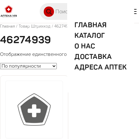
Перейти к содержимому
Поиск товаров
🛒 0
М
ГЛАВНАЯ
Главная
/ Товар Штрихкод / 46274939
КАТАЛОГ
46274939
О НАС
Отображение единственного товара
ДОСТАВКА
АДРЕСА АПТЕК