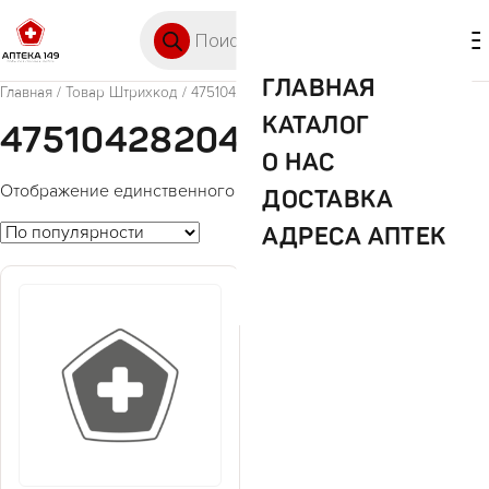
Перейти к содержимому
Поиск товаров
🛒 0
М
ГЛАВНАЯ
Главная
/ Товар Штрихкод / 4751042820410
КАТАЛОГ
4751042820410
О НАС
Отображение единственного товара
ДОСТАВКА
АДРЕСА АПТЕК