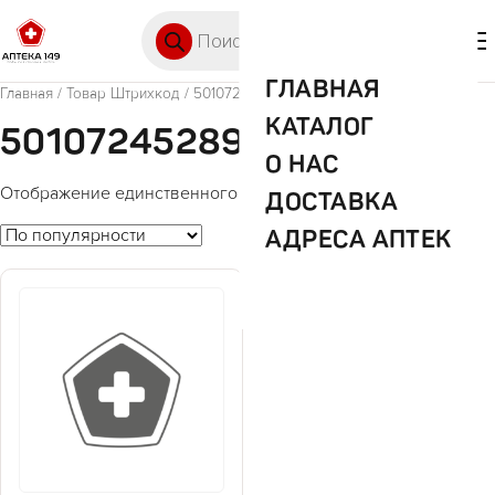
Перейти к содержимому
Поиск товаров
🛒 0
М
ГЛАВНАЯ
Главная
/ Товар Штрихкод / 5010724528938
КАТАЛОГ
5010724528938
О НАС
Отображение единственного товара
ДОСТАВКА
АДРЕСА АПТЕК