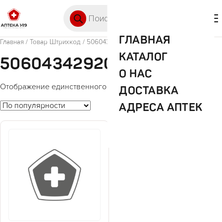
Перейти к содержимому
Поиск товаров
🛒 0
М
ГЛАВНАЯ
Главная
/ Товар Штрихкод / 5060434292018
КАТАЛОГ
5060434292018
О НАС
Отображение единственного товара
ДОСТАВКА
АДРЕСА АПТЕК