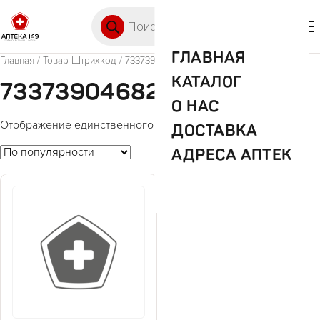
Перейти к содержимому
Поиск товаров
🛒 0
М
ГЛАВНАЯ
Главная
/ Товар Штрихкод / 733739046826
КАТАЛОГ
733739046826
О НАС
Отображение единственного товара
ДОСТАВКА
АДРЕСА АПТЕК