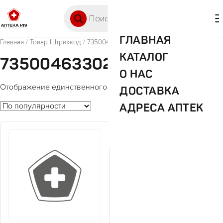
Перейти к содержимому
Поиск товаров
🛒 0
М
ГЛАВНАЯ
Главная
/ Товар Штрихкод / 7350046330207
КАТАЛОГ
7350046330207
О НАС
Отображение единственного товара
ДОСТАВКА
АДРЕСА АПТЕК