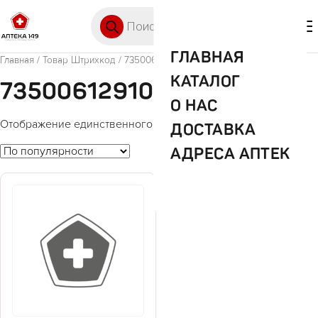
Перейти к содержимому
Поиск товаров
🛒 0
М
ГЛАВНАЯ
Главная
/ Товар Штрихкод / 7350061291026
КАТАЛОГ
7350061291026
О НАС
Отображение единственного товара
ДОСТАВКА
АДРЕСА АПТЕК