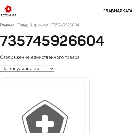
Перейти к содержимому
ГЛАВНАЯ
КАТА
Главная
/ Товар Штрихкод / 735745926604
735745926604
Отображение единственного товара