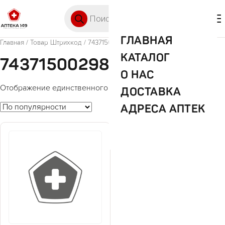
Перейти к содержимому
Поиск товаров
🛒 0
М
ГЛАВНАЯ
Главная
/ Товар Штрихкод / 743715002982
КАТАЛОГ
743715002982
О НАС
Отображение единственного товара
ДОСТАВКА
АДРЕСА АПТЕК