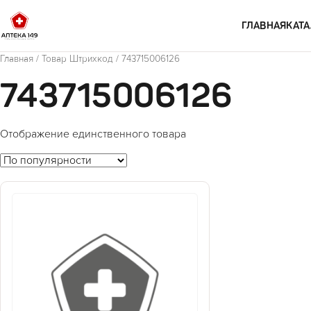
Перейти к содержимому
ГЛАВНАЯ
КАТА
Главная
/ Товар Штрихкод / 743715006126
743715006126
Отображение единственного товара