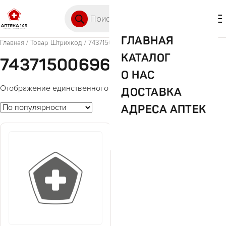
Перейти к содержимому
Поиск товаров
🛒 0
М
ГЛАВНАЯ
Главная
/ Товар Штрихкод / 743715006966
КАТАЛОГ
743715006966
О НАС
Отображение единственного товара
ДОСТАВКА
АДРЕСА АПТЕК