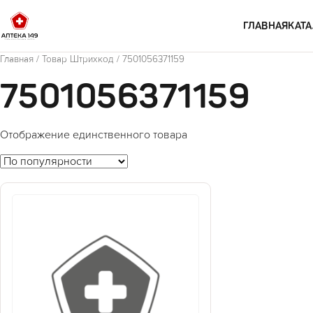
Перейти к содержимому
ГЛАВНАЯ
КАТА
Главная
/ Товар Штрихкод / 7501056371159
7501056371159
Отображение единственного товара