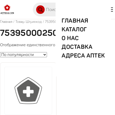
Перейти к содержимому
Поиск товаров
🛒 0
М
ГЛАВНАЯ
Главная
/ Товар Штрихкод / 753950002500
КАТАЛОГ
753950002500
О НАС
Отображение единственного товара
ДОСТАВКА
АДРЕСА АПТЕК