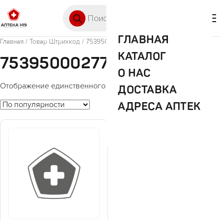
Перейти к содержимому
Поиск товаров
🛒 0
М
ГЛАВНАЯ
Главная
/ Товар Штрихкод / 753950002777
КАТАЛОГ
753950002777
О НАС
Отображение единственного товара
ДОСТАВКА
АДРЕСА АПТЕК