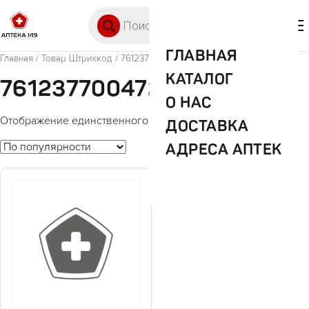
Перейти к содержимому
Поиск товаров
🛒 0
М
ГЛАВНАЯ
Главная
/ Товар Штрихкод / 7612377004722
КАТАЛОГ
7612377004722
О НАС
Отображение единственного товара
ДОСТАВКА
АДРЕСА АПТЕК