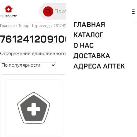
Перейти к содержимому
Поиск товаров
🛒 0
М
ГЛАВНАЯ
Главная
/ Товар Штрихкод / 7612412091007
КАТАЛОГ
7612412091007
О НАС
Отображение единственного товара
ДОСТАВКА
АДРЕСА АПТЕК