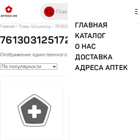
Перейти к содержимому
Поиск товаров
🛒 0
М
ГЛАВНАЯ
Главная
/ Товар Штрихкод / 7613031251728
КАТАЛОГ
7613031251728
О НАС
Отображение единственного товара
ДОСТАВКА
АДРЕСА АПТЕК