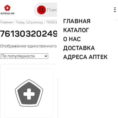
Перейти к содержимому
Поиск товаров
🛒 0
М
ГЛАВНАЯ
Главная
/ Товар Штрихкод / 7613032024918
КАТАЛОГ
7613032024918
О НАС
Отображение единственного товара
ДОСТАВКА
АДРЕСА АПТЕК