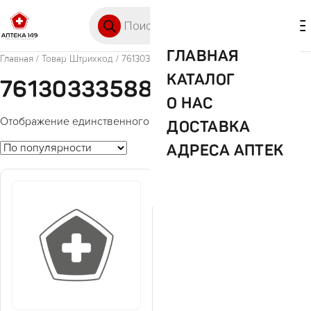
Перейти к содержимому
Поиск товаров
🛒 0
М
ГЛАВНАЯ
Главная
/ Товар Штрихкод / 7613033358869
КАТАЛОГ
7613033358869
О НАС
Отображение единственного товара
ДОСТАВКА
АДРЕСА АПТЕК