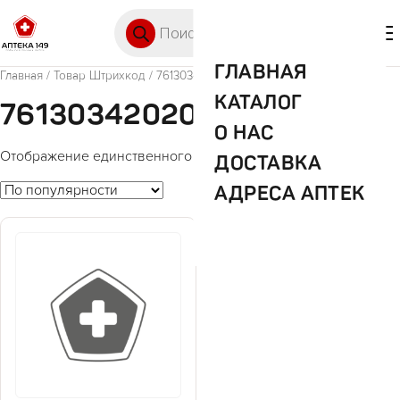
Перейти к содержимому
Поиск товаров
🛒 0
М
ГЛАВНАЯ
Главная
/ Товар Штрихкод / 7613034202086
КАТАЛОГ
7613034202086
О НАС
Отображение единственного товара
ДОСТАВКА
АДРЕСА АПТЕК