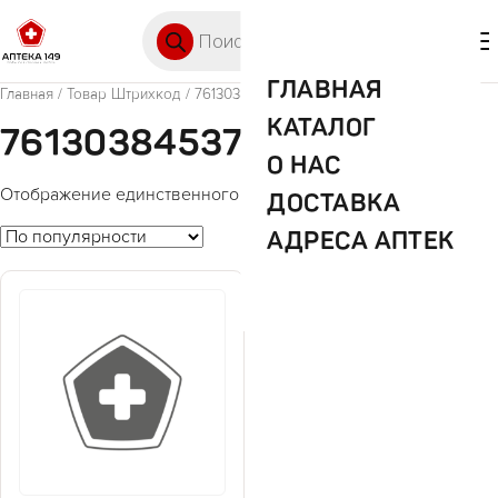
Перейти к содержимому
Поиск товаров
🛒 0
М
ГЛАВНАЯ
Главная
/ Товар Штрихкод / 7613038453736
КАТАЛОГ
7613038453736
О НАС
Отображение единственного товара
ДОСТАВКА
АДРЕСА АПТЕК