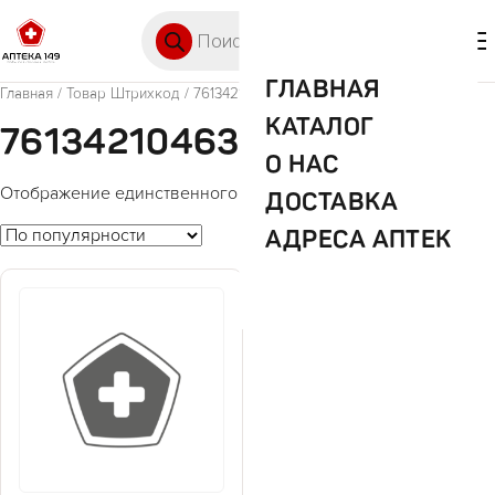
Перейти к содержимому
Поиск товаров
🛒 0
М
ГЛАВНАЯ
Главная
/ Товар Штрихкод / 7613421046392
КАТАЛОГ
7613421046392
О НАС
Отображение единственного товара
ДОСТАВКА
АДРЕСА АПТЕК