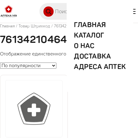
Перейти к содержимому
Поиск товаров
🛒 0
М
ГЛАВНАЯ
Главная
/ Товар Штрихкод / 7613421046439
КАТАЛОГ
7613421046439
О НАС
Отображение единственного товара
ДОСТАВКА
АДРЕСА АПТЕК