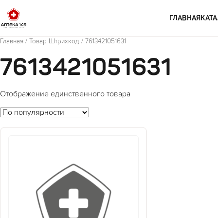
Перейти к содержимому
ГЛАВНАЯ
КАТА
Главная
/ Товар Штрихкод / 7613421051631
7613421051631
Отображение единственного товара