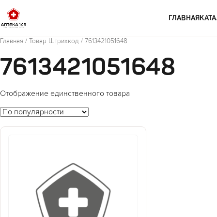
Перейти к содержимому
ГЛАВНАЯ
КАТА
Главная
/ Товар Штрихкод / 7613421051648
7613421051648
Отображение единственного товара