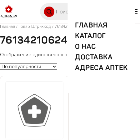
Перейти к содержимому
Поиск товаров
🛒 0
М
ГЛАВНАЯ
Главная
/ Товар Штрихкод / 7613421062415
КАТАЛОГ
7613421062415
О НАС
Отображение единственного товара
ДОСТАВКА
АДРЕСА АПТЕК