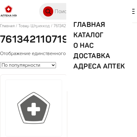
Перейти к содержимому
Поиск товаров
🛒 0
М
ГЛАВНАЯ
Главная
/ Товар Штрихкод / 7613421107192
КАТАЛОГ
7613421107192
О НАС
Отображение единственного товара
ДОСТАВКА
АДРЕСА АПТЕК