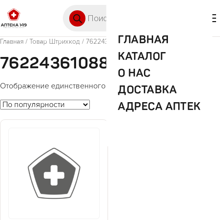
Перейти к содержимому
Поиск товаров
🛒 0
М
ГЛАВНАЯ
Главная
/ Товар Штрихкод / 7622436108827
КАТАЛОГ
7622436108827
О НАС
Отображение единственного товара
ДОСТАВКА
АДРЕСА АПТЕК