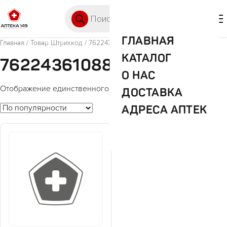
Перейти к содержимому
Поиск товаров
🛒 0
М
ГЛАВНАЯ
Главная
/ Товар Штрихкод / 7622436108841
КАТАЛОГ
7622436108841
О НАС
Отображение единственного товара
ДОСТАВКА
АДРЕСА АПТЕК